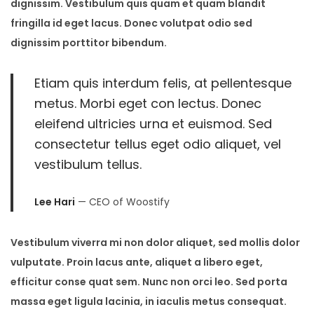
dignissim. Vestibulum quis quam et quam blandit
2
fringilla id eget lacus. Donec volutpat odio sed
3
dignissim porttitor bibendum.
Etiam quis interdum felis, at pellentesque
metus. Morbi eget con lectus. Donec
eleifend ultricies urna et euismod. Sed
consectetur tellus eget odio aliquet, vel
vestibulum tellus.
Lee Hari
— CEO of Woostify
Vestibulum viverra mi non dolor aliquet, sed mollis dolor
vulputate. Proin lacus ante, aliquet a libero eget,
efficitur conse quat sem. Nunc non orci leo. Sed porta
massa eget ligula lacinia, in iaculis metus consequat.