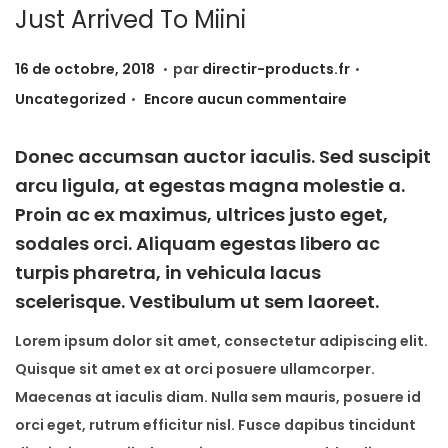
Just Arrived To Miini
.
.
P
2
P
16 de octobre, 2018
par
directir-products.fr
.
u
0
u
Uncategorized
Encore aucun commentaire
b
d
b
l
e
l
Donec accumsan auctor iaculis. Sed suscipit
i
j
i
arcu ligula, at egestas magna molestie a.
é
u
é
Proin ac ex maximus, ultrices justo eget,
l
i
d
sodales orci. Aliquam egestas libero ac
e
l
a
turpis pharetra, in vehicula lacus
l
n
scelerisque. Vestibulum ut sem laoreet.
e
s
Lorem ipsum dolor sit amet, consectetur adipiscing elit.
t
Quisque sit amet ex at orci posuere ullamcorper.
,
Maecenas at iaculis diam. Nulla sem mauris, posuere id
2
orci eget, rutrum efficitur nisl. Fusce dapibus tincidunt
0