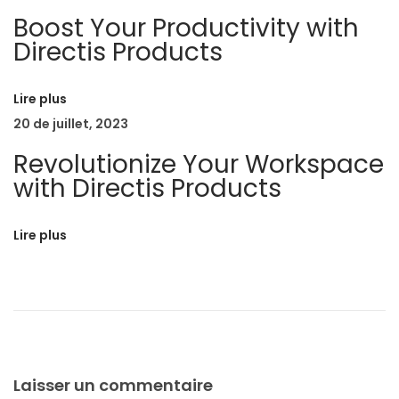
m
Boost Your Productivity with
Directis Products
m
e
r
Lire plus
M
20 de juillet, 2023
a
Revolutionize Your Workspace
n
with Directis Products
2
0
Lire plus
1
7
B
a
b
y
Laisser un commentaire
G