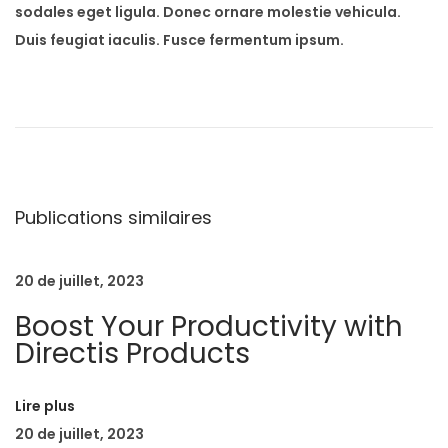
sodales eget ligula. Donec ornare molestie vehicula.
Duis feugiat iaculis. Fusce fermentum ipsum.
S
t
u
d
i
Publications similaires
o
S
p
20 de juillet, 2023
r
Boost Your Productivity with
i
Directis Products
n
g
Lire plus
S
20 de juillet, 2023
u