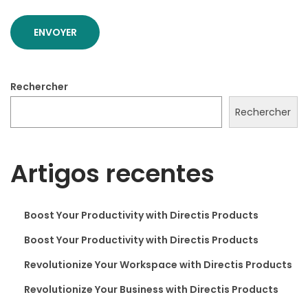
C
o
m
i
Rechercher
n
g
Rechercher
S
u
Artigos recentes
m
m
e
Boost Your Productivity with Directis Products
r
Boost Your Productivity with Directis Products
Revolutionize Your Workspace with Directis Products
Revolutionize Your Business with Directis Products