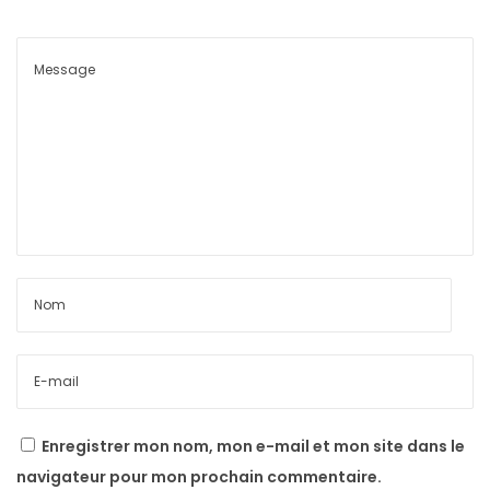
i
r
l
B
e
R
e
a
d
y
F
o
r
T
Enregistrer mon nom, mon e-mail et mon site dans le
h
navigateur pour mon prochain commentaire.
e