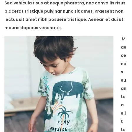
Sed vehicula risus at neque pharetra, nec convallis risus
placerat tristique pulvinar nunc sit amet. Praesent non
lectus sit amet nibh posuere tristique. Aenean et dui ut
mauris dapibus venenatis.
M
ae
ce
na
s
eu
an
te
a
eli
t
te